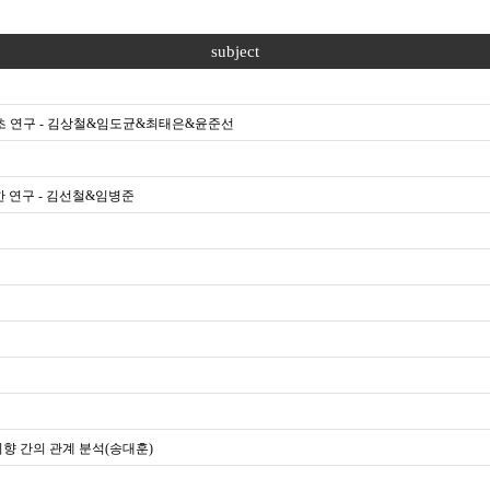
subject
기초 연구 - 김상철&임도균&최태은&윤준선
한 연구 - 김선철&임병준
의향 간의 관계 분석(송대훈)