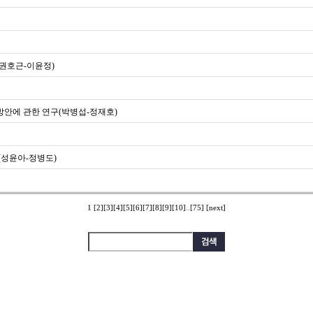
(권호근-이윤정)
방안에 관한 연구(박병섭-정재호)
(성윤아-정병도)
1
[2]
[3]
[4]
[5]
[6]
[7]
[8]
[9]
[10]
..
[75]
[next]