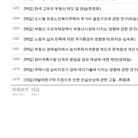
1485
​[96집] 한국 고유의 부동산 제도 및 관습(한정희)
1484
​[98집] 도시형 유료노인복지주택의 주거비 결정구조에 관한 연구(허송)
1483
​[98집] 부동산 수요억제정책이 부동산시장에 미치는 영향에 관한 연구
1482
​[99집] 노령자 삶의 만족에 대한 주거환경의 영향분석(최차순-김숙희)
1481
​[99집] 부동산 경매절차에서 농지취득자격증명 제도의 문제점과 개선 
1480
​[99집] 정비계획수립 단계의 분담금 정보 제공에 대한 제언(장재일)
1479
​[99집] 주택시장 심리지표가 경매 매각가율에 미치는 영향에 관한 연구
1478
[10집]개발제한구역 지정으로 인한 손실보상에 관한 고찰 - 朴昌洙