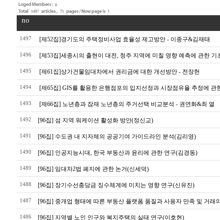
0
1
1497
75
no
1497
[제52집]경기도의 주택정비사업 효율성 제고방안 - 이종구&김재태
1496
[제53집]세종시의 출현이 대전, 청주 지역에 미칠 영향 예측에 관한 
1495
[제61집]상가건물임대차에서 권리금에 대한 개선방안 - 전장헌
1494
[제65집] GIS를 활용한 은행점포의 입지선정과 시장점유율 추정에 관
1493
[제66집] 노년층과 잠재 노년층의 주거선택 비교분석 - 권연화&최 열
1492
​[96집] 섬 지역 워케이션 활성화 방안(정신교)
1491
​[96집] 수도권 내 지자체의 공공기여 가이드라인 분석(김리영)
1490
​[96집] 인공지능시대, 한국 부동산과 윤리에 관한 연구(김경동)
1489
​[96집] 임대차2법 폐지에 관한 논거(신세덕)
1488
​[96집] 장기수선충당금 징수체계에 미치는 영향 연구(신유진)
1487
​[96집] 중개업 형태에 따른 부동산 플랫폼 품질과 사용자 만족 및 거래
1486
​[96집] 지역별 노인 인구와 복지주택의 실태 연구(이호현)