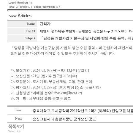
0
1
75
8
Articles
View
관리자
Name
File #1
제안서_평가위원(후보자)_공개모집_공고문.hwp (139.5 KB)
Do
「당정동 개발사업 기본구상 및 사업화 방안 수립 용역」제
Subject
「당정동 개발사업 기본구상 및 사업화 방안 수립 용역」과 관련하여 제안서의 
요건을 갖춘 대상자가 참여할 수 있도록 추천하여 주시기 바랍니다.
가. 모집기간 : 2024. 03. 07.(목) ~ 03. 13.(수) (7일간)
나. 모집인원 : 21명 (평가위원 7명의 3배수)
다. 모집분야 : 도시계획, 부동산개발, 교통, 환경 분야
라. 평가일시 : 2024. 03. 29.(금) 10:00 예정 (장소: 군포시청)
마. 신청방법 : 이메일 접수(urbankim@korea.kr)
바. 기 타 : 세부내용 붙임 공고문 참고
Prev
충북대학교 도시공학과 2024학년도 2학기(제86회) 전임교원 채
Next
송산그린시티 총괄자문단 공개모집 공고