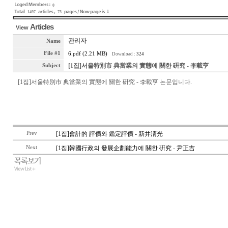
0
1
1497
75
Articles
View
관리자
Name
File #1
6.pdf (2.21 MB)
Download :
324
[1집]서울特別市 典當業의 實態에 關한 硏究 - 李載亨
Subject
[1집]서울特別市 典當業의 實態에 關한 硏究 - 李載亨 논문입니다.
Prev
[1집]會計的 評價와 鑑定評價 - 新井淸光
Next
[1집]韓國行政의 發展企劃能力에 關한 硏究 - 尹正吉