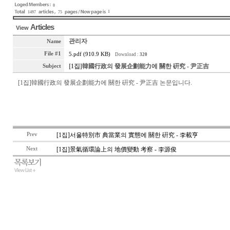
0
1
1497
75
Articles
View
관리자
Name
File #1
5.pdf (910.9 KB)
Download :
320
[1집]韓國行政의 發展企劃能力에 關한 硏究 - 尹正吉
Subject
[1집]韓國行政의 發展企劃能力에 關한 硏究 - 尹正吉 논문입니다.
Prev
[1집]서울特別市 典當業의 實態에 關한 硏究 - 李載亨
Next
[1집]景氣循環論上의 地價變動 考察 - 李源俊