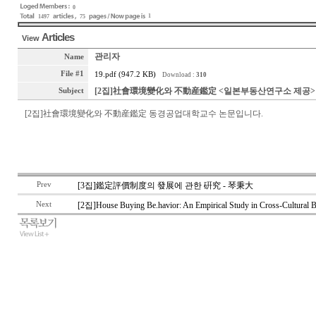
0
1
1497
75
Articles
View
관리자
Name
File #1
19.pdf (947.2 KB)
Download :
310
[2집]社會環境變化와 不動産鑑定 <일본부동산연구소 제공>
Subject
[2집]社會環境變化와 不動産鑑定 동경공업대학교수 논문입니다.
Prev
[3집]鑑定評價制度의 發展에 관한 硏究 - 琴秉大
Next
[2집]House Buying Be.havior: An Empirical Study in Cross-Cultural B