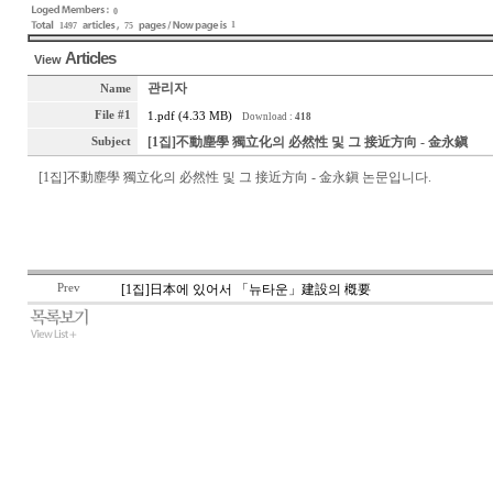
0
1
1497
75
Articles
View
관리자
Name
File #1
1.pdf (4.33 MB)
Download :
418
[1집]不動塵學 獨立化의 必然性 및 그 接近方向 - 金永鎭
Subject
[1집]不動塵學 獨立化의 必然性 및 그 接近方向 - 金永鎭 논문입니다.
Prev
[1집]日本에 있어서 「뉴타운」建設의 槪要